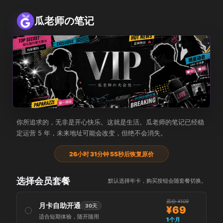
瓜老师の笔记
瓜老师の大会员
你所追求的，无非是开心快乐。这就是生活。瓜老师的笔记已经稳
定运营 5 年，未来地址可能会改变，但绝不会消失。
26小时 31分钟 55秒后恢复原价
选择会员套餐
默认选择年卡，购买按钮会随套餐切换。
原价 ¥109
月卡自助开通
30天
¥69
适合短期体验，随开随用
1个月